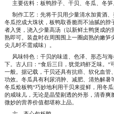
主要佐料：板鸭脖子、干贝、冬瓜、冬笋
制作工艺：先将干贝用少量清水加黄酒、
冬瓜挖成大珠状，板鸭取香脆而不油腻的脖
者入煲，浇入少量高汤（以新鲜土鸭煲成的
熟即可。装盘时在周围围上一圈卤熟的嫩笋
尖儿时不需咸味）。
风味特色：干贝的味道、色泽、形态与海
下。古人曰：“食后三日，犹觉鸡虾乏味。”
一般。据记载，干贝还具有抗癌、软化血管
功效。冬瓜具有利尿消肿、减肥、清热解暑
冬瓜烩板鸭”巧妙地利用干贝来提鲜，用冬
的咸味儿，无论是晶莹剔透的外形，清香爽
微妙的营养价值都堪称上品。