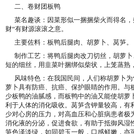
二、卷财团板鸭
菜名趣谈：因菜形似一捆捆柴火而得名，
财”有财源滚滚之意。
主要佐料：板鸭后腿肉、胡萝卜、莴笋。
制作工艺：将鸭后腿肉改刀切丝，胡萝卜
短的细丝，用韭菜叶捆绑似柴状，上笼蒸熟
风味特色：在我国民间，人们称胡萝卜为
萝卜具有防癌、抗癌、保护眼睛的作用。与
少板鸭的油腻感，而板鸭中的油又能使胡萝
利于人体的消化吸收。莴笋含钾量较高，有
少对心房的压力，对高血压和心脏病患者极
消化液的分泌，促进食欲，有助于抵御风湿
笋色泽淡绿，如同碧玉一般，口感鲜嫩，亦