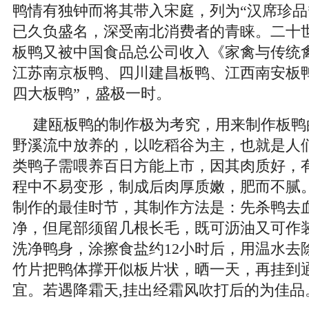
鸭情有独钟而将其带入宋庭，列为“汉席珍品
已久负盛名，深受南北消费者的青睐。二十
板鸭又被中国食品总公司收入《家禽与传统
江苏南京板鸭、四川建昌板鸭、江西南安板
四大板鸭”，盛极一时。
建瓯板鸭的制作极为考究，用来制作板鸭
野溪流中放养的，以吃稻谷为主，也就是人们
类鸭子需喂养百日方能上市，因其肉质好，
程中不易变形，制成后肉厚质嫩，肥而不腻
制作的最佳时节，其制作方法是：先杀鸭去
净，但尾部须留几根长毛，既可沥油又可作
洗净鸭身，涂擦食盐约12小时后，用温水去
竹片把鸭体撑开似板片状，晒一天，再挂到通
宜。若遇降霜天,挂出经霜风吹打后的为佳品