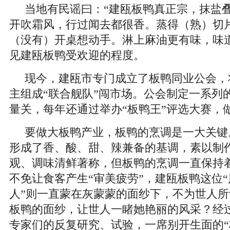
当地有民谣曰：“建瓯板鸭真正宗，抹盐
开吹霜风，行过闻去都很香。蒸得（熟）切
（没有）开桌想动手。淋上麻油更有味，味
见建瓯板鸭受欢迎的程度。
现今，建瓯市专门成立了板鸭同业公会，
主组成“联合舰队”闯市场。公会制定一系列
量关，每年还通过举办“板鸭王”评选大赛，
要做大板鸭产业，板鸭的烹调是一大关键
形成了香、酸、甜、辣兼备的基调，素以制
观、调味清鲜著称，但板鸭的烹调一直保持着
不免让食客产生“审美疲劳”，建瓯板鸭这位
人”则一直蒙在灰蒙蒙的面纱下，不为世人
板鸭的面纱，让世人一睹她艳丽的风采？经
专家们的反复研究、试验，一席别开生面的“