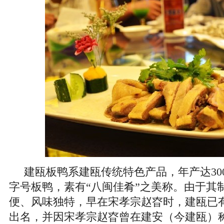
建瓯板鸭系建瓯传统特色产品，年产达30
字号板鸭，素有“八闽佳肴”之美称。由于其
便、风味独特，早在宋孝宗赵昚时，建瓯已
出名，并因宋孝宗赵昚曾在建安（今建瓯）