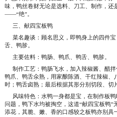
味，鸭丝卷财无论是选料、刀工、制作，还
——“绝”。
三、献四宝板鸭
菜名趣谈：顾名思义，即鸭身上的四件宝
舌、鸭胗。
主要佐料：鸭肠、鸭爪、鸭舌、鸭胗。
制作工艺：鸭肠飞水，加入辣椒酱、醋拌匀
鸭爪、鸭舌氽熟，用家酿陈酒、干红辣椒、八角
时；鸭舌卤熟；最后根据其形分别切段、切
风味特色：水鸭一身都是宝，在制作板鸭
问题，鸭下水均被掏空，这道“献四宝板鸭”
添花，其脆、嫩、香的口感较之板鸭亦别具