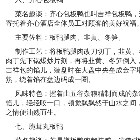
六、齐心包板鸭
菜名趣谈：齐心包板鸭也叫吉祥包板鸭，
寄托着齐心酒店全体员工对顾客的美好祝福
主要佐料：板鸭腿肉、韭黄、冬笋。
制作工艺：将板鸭腿肉改刀切丁，韭黄、
肉丁先下锅爆炒片刻，再将韭黄、冬笋倒入，
吉祥包的馅儿，装盘时在大盘中央垒成金字
熟，绕着馅在盘边码成一圈。
风味特色：握着由五谷杂粮精制而成的杂
馅儿，轻轻咬一口，顿觉飘飘然于山水之间
之情便油然而生。
七、脆茸丸板鸭