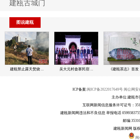
建瓯古城门
图说建瓯
建瓯禁止露天焚烧 ...
吴大元村畲寨民宿 ...
《建瓯茶志》首发 ..
ICP备案:
闽ICP备2022017649号
闽公网安备3
主办单位:建瓯市
互联网新闻信息服务许可证号：35120
建瓯新闻网违法和不良信息 举报电话 05993837556 
邮编:3531
建瓯新闻网 版
闽