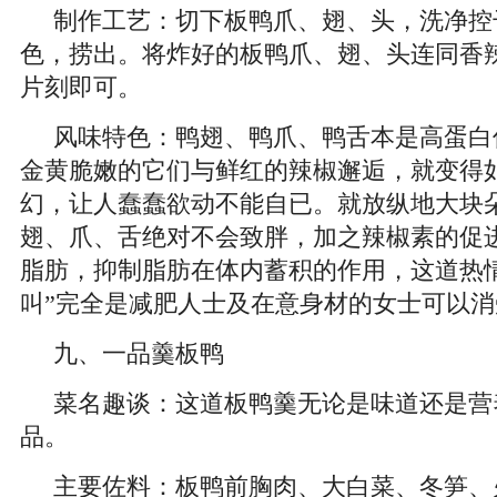
制作工艺：切下板鸭爪、翅、头，洗净控
色，捞出。将炸好的板鸭爪、翅、头连同香
片刻即可。
风味特色：鸭翅、鸭爪、鸭舌本是高蛋白
金黄脆嫩的它们与鲜红的辣椒邂逅，就变得
幻，让人蠢蠢欲动不能自已。就放纵地大块
翅、爪、舌绝对不会致胖，加之辣椒素的促
脂肪，抑制脂肪在体内蓄积的作用，这道热
叫”完全是减肥人士及在意身材的女士可以
九、一品羹板鸭
菜名趣谈：这道板鸭羹无论是味道还是营
品。
主要佐料：板鸭前胸肉、大白菜、冬笋、