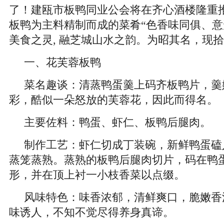
了！建瓯市板鸭同业公会将在齐心酒楼隆重
板鸭为主料精制而成的菜肴“色香味同俱、意
美食之灵, 融芝城山水之韵。为昭其名，现
一、花芙蓉板鸭
菜名趣谈：清蒸鸭蛋羹上码齐板鸭片，羹
彩，酷似一朵怒放的芙蓉花，因此而得名。
主要佐料：鸭蛋、虾仁、板鸭后腿肉。
制作工艺：虾仁切成丁装碗，新鲜鸭蛋磕
蒸笼蒸熟。蒸熟的板鸭后腿肉切片，码在鸭
形，并在顶上衬一小枝香菜以点缀。
风味特色：味香浓郁，清鲜爽口，脆嫩香
味诱人，不知不觉尽得养身真谛。