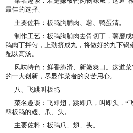
菜名趣谈：若是嫌板鸭肉韧味咸，这道“
最佳的选择。
主要佐料：板鸭胸脯肉、薯、鸭蛋清。
制作工艺：板鸭胸脯肉去骨切丁，薯磨成
鸭肉丁拌匀，上劲挤成丸，将做好的丸下锅
配以高汤。
风味特色：鲜香脆滑、新嫩爽口。这道菜
的一大创新，尽显作菜者的良苦用心。
八、飞跳叫板鸭
菜名趣谈：飞即翅，跳即爪，叫即头，“
酥板鸭的翅、爪、头。
主要佐料：板鸭爪、翅、头。