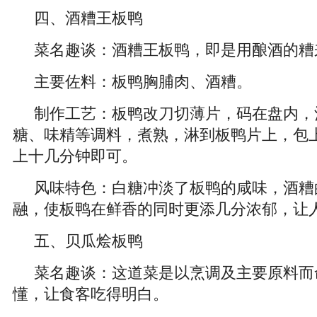
四、酒糟王板鸭
菜名趣谈：酒糟王板鸭，即是用酿酒的糟
主要佐料：板鸭胸脯肉、酒糟。
制作工艺：板鸭改刀切薄片，码在盘内，
糖、味精等调料，煮熟，淋到板鸭片上，包
上十几分钟即可。
风味特色：白糖冲淡了板鸭的咸味，酒糟
融，使板鸭在鲜香的同时更添几分浓郁，让
五、贝瓜烩板鸭
菜名趣谈：这道菜是以烹调及主要原料而
懂，让食客吃得明白。