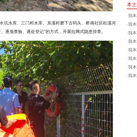
本土
·
我本
水坑水库、三门村水库、东溪村磨下古码头、桥南社区松溪河
·
我本
查、逐项查验、逐处登记”的方式，开展拉网式隐患排查。
·
我本
·
我本
·
我本
·
我本
·
我本
·
我本