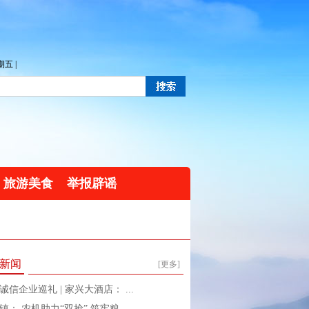
五 |
旅游美食
举报辟谣
新闻
[更多]
诚信企业巡礼 | 家兴大酒店： ...
镇： 农机助力“双抢” 筑牢粮 ...