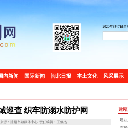
2026年8月7日星期
国内新闻
国际新闻
闽北日报
本土文化
风采展示
域巡查 织牢防溺水防护网
建瓯
·
建瓯
来源：建瓯市融媒体中心
责任编辑：王俊杰
·
东峰