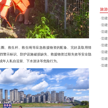
旅游
·
尝建
·
尝建
·
尝建
·
尝建
·
尝建
生圈、救生杆、救生绳等应急救援物资的配备、完好及取用情
·
尝建
挡警示标识、防护设施破损缺失、救援物资过期失效等安全隐
·
尝建
成年人私自逗留、下水游泳等危险行为。
·
尝建