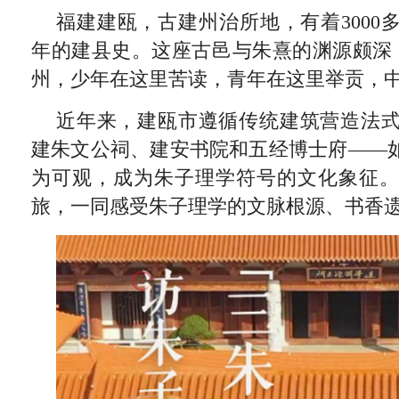
福建建瓯，古建州治所地，有着3000多
年的建县史。这座古邑与朱熹的渊源颇深
州，少年在这里苦读，青年在这里举贡，
近年来，建瓯市遵循传统建筑营造法
建朱文公祠、建安书院和五经博士府——如
为可观，成为朱子理学符号的文化象征
旅，一同感受朱子理学的文脉根源、书香