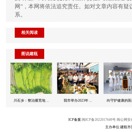
网”，本网将依法追究责任。如对文章内容有疑
系。
相关阅读
图说建瓯
川石乡：整治撂荒地 ...
我市举办2023年 ...
向守护健康的医疗团
ICP备案:
闽ICP备2022017649号
闽公网安备3
主办单位:建瓯市