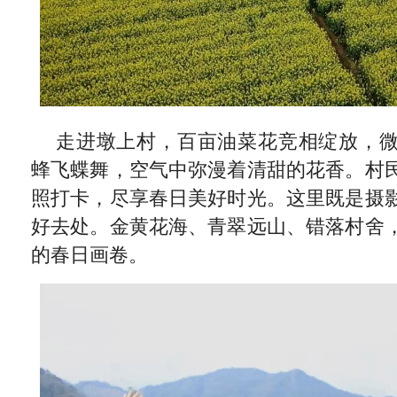
走进墩上村，百亩油菜花竞相绽放，
蜂飞蝶舞，空气中弥漫着清甜的花香。村
照打卡，尽享春日美好时光。这里既是摄
好去处。金黄花海、青翠远山、错落村舍
的春日画卷。