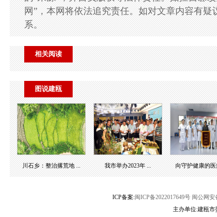
网”，本网将依法追究责任。如对文章内容有疑
系。
相关阅读
图说建瓯
川石乡：整治撂荒地 ...
我市举办2023年 ...
向守护健康的医疗团
ICP备案:
闽ICP备2022017649号
闽公网安备3
主办单位:建瓯市