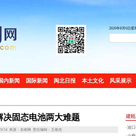
2026年8月6日星期
国内新闻
国际新闻
闽北日报
本土文化
风采展示
解决固态电池两大难题
建瓯
·
迪口
19:54
来源：东南网
责任编辑：王俊杰
·
小桥