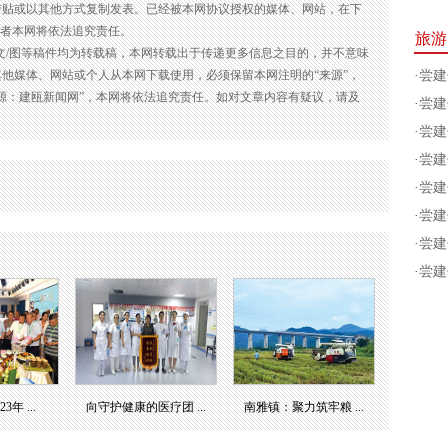
转贴或以其他方式复制发表。已经被本网协议授权的媒体、网站，在下
违者本网将依法追究责任。
旅游
的文/图等稿件均为转载稿，本网转载出于传递更多信息之目的，并不意味
他媒体、网站或个人从本网下载使用，必须保留本网注明的“来源”，
·
尝建
源：建瓯新闻网”，本网将依法追究责任。如对文章内容有疑议，请及
·
尝建
·
尝建
·
尝建
·
尝建
·
尝建
·
尝建
·
尝建
年 ...
向守护健康的医疗团 ...
南雅镇：聚力筑牢粮 ...