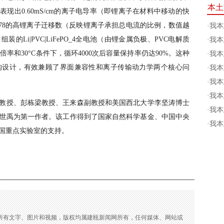
本土
现出0.60mS/cm的离子电导率（即锂离子在材料中移动的快
.78的高锂离子迁移数（反映锂离子承担总电流的比例，数值越
·
我本
Li|PVC|LiFePO_4全电池（由锂金属负极、PVC电解质
·
我本
率和30°C条件下，循环4000次后容量保持率仍达90%。这种
·
我本
构设计，有效兼顾了界面兼容性和离子传输动力学两个核心问
·
我本
·
我本
·
我本
教授、彭栋梁教授、王来森副教授和美国西北大学李坚涛博士
·
我本
世禹为第一作者。该工作得到了国家自然科学基金、中国中央
·
我本
国重点实验室的支持。
的所有文字、图片和视频，版权均属建瓯新闻网所有，任何媒体、网站或