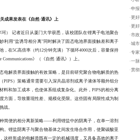
·
申报
·
更好
相关成果发表在《自然·通讯》上
·
更好
 李珂） 记者近日从厦门大学获悉，该校团队在锂离子电池聚合
·
市政
妙利用“盐诱导相分离”同时解决了固态电池界面接触差和离子
·
城市
，在5C高倍率（约12分钟充满）下循环4000次后，容量保持
·
专家
Communications》（《自然·通讯》）上。
·
一脉
·
贯彻
态电解质界面接触的有效策略，是目前研究聚合物电解质的热
（PIPS）策略通常需要引入深共晶溶剂或离子液体等额外组分
材料和加工成本，也使体系组成复杂化。此外，PIPS的相分离
度方面，导致重现性差、规模化受限。这些固有局限性成为制
心挑战。
种简便的相分离新策略——利用锂盐中的阴离子，在单一溶剂
构。锂盐阴离子与聚合物基体之间发生络合作用，使聚碳酸亚
离，这样形成的电解质既有一定的机械强度，又具备高效的离子