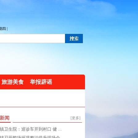
四 |
旅游美食
举报辟谣
新闻
[更多]
镇卫生院：巡诊车开到村口 健 ...
镇召开鸭场环境整治提升现场会