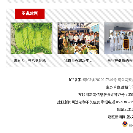
图说建瓯
川石乡：整治撂荒地 ...
我市举办2023年 ...
向守护健康的医疗团
ICP备案:
闽ICP备2022017649号
闽公网安备3
主办单位:建瓯市
互联网新闻信息服务许可证号：35120
建瓯新闻网违法和不良信息 举报电话 05993837556 
邮编:3531
建瓯新闻网 版
闽