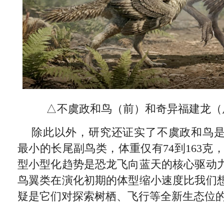
△不虞政和鸟（前）和奇异福建龙（
除此以外，研究还证实了不虞政和鸟
最小的长尾副鸟类，体重仅有74到163克，
型小型化趋势是恐龙飞向蓝天的核心驱动
鸟翼类在演化初期的体型缩小速度比我们
疑是它们对探索树栖、飞行等全新生态位