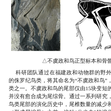
△不虞政和鸟正型标本和骨
科研团队通过在福建政和动物群的野
的侏罗纪鸟类，将其命名为“不虞政和鸟”
类之一。不虞政和鸟的尾部仅由15块变短
并没有愈合成为尾综骨。通过一系列研究
鸟类尾部的演化历史中，尾椎数量的减少