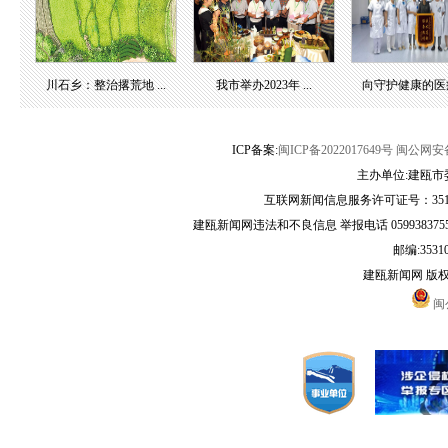
川石乡：整治撂荒地 ...
我市举办2023年 ...
向守护健康的医疗团
ICP备案:
闽ICP备2022017649号
闽公网安备3
主办单位:建瓯市
互联网新闻信息服务许可证号：35120
建瓯新闻网违法和不良信息 举报电话 05993837556 
邮编:3531
建瓯新闻网 版
闽