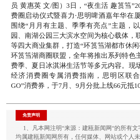
员 黄惠英 文/图）3日，“夜生活 趣筼筜”
费圈启动仪式暨喜力·思明啤酒嘉年华在
围绕“月月有主题、季季有亮点”主题，
园、南湖公园三大滨水空间为核心载体，
等四大商业集群，打造“环筼筜湖都市休闲
环筼筜湖商圈联盟，全年将推出系列特色
费季、夏日冰淇淋生活节等多元内容。现
经济消费圈专属消费指南，思明区联合
GO”消费券，于7月、9月分批上线66元抵1
免责声明
1、凡本网注明“来源：建瓯新闻网“的所有
均属建瓯新闻网所有，任何媒体、网站或个人