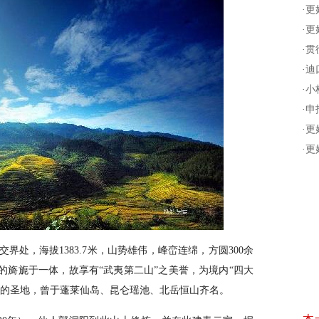
·
更
·
更
·
贯
·
迪
·
小
·
申
·
更
·
更
界处，海拔1383.7米，山势雄伟，峰峦连绵，方圆300余
的旖旎于一体，故享有“武夷第二山”之美誉，为境内“四大
炼的圣地，曾于蓬莱仙岛、昆仑瑶池、北岳恒山齐名。