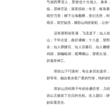
气候四季宜人，景致也十分迷人。春来
临，层林尽染，落英缤纷；冬至，银装素
晴空万里；脚下云海翻腾，变幻无穷，时
雨后，碧空如洗，横卧山间的彩虹，让你“
还有那郭岩双瀑，飞流直下；仙人挂
山；千年古道，曲径通幽；十八盘，望而
全；仙人撑腰石、仙人压腿石、仙人栅楼
鸡洞，探蝙蝠洞，观鹰嘴山，望香台顶，
的鬼斧神工。
郭岩山下巧溪村，有众多历史遗存，
群等等。融合着乡里广袤的竹海，纯朴的
郭岩山历经两千年的沧桑巨变，几经
岩山又焕发了往日的生机。吉人题曰：静
妙应显灵光。