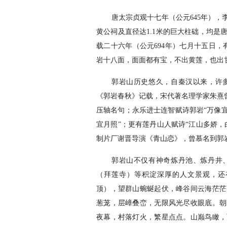
唐太宗贞观十七年（公元645年）
黄公祠及直径达1.1米的巨大柱础，均
载二十六年（公元694年）七月十五日，
岩十八面，面面都有宝，不出黄莲，也出
郭岩山历史悠久，自秦汉以来，许
《郭岩春秋》记载，宋代著名理学家朱熹
压轴名句；永乐进士连智赋诗郭岩“万像
宜月照”；更有莲丹山人赋诗“江山多娇，
制片厂谢晋导演《青山恋》，曾慕名到郭
郭岩山不仅有神奇炼丹池、炼丹井
（拜莲寺）等积淀深厚的人文景观，还
顶），望群山蜿蜒起伏，峰谷间云海茫茫
葱茏，层嶂叠峦，无限风光尽收眼底。朝
夜幕，村落灯火，繁星点点。山巅鸟瞰，