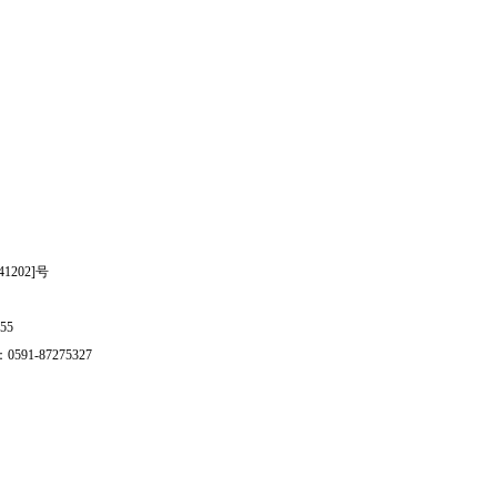
202]号
55
1-87275327