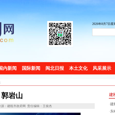
2026年8月7日星期
国内新闻
国际新闻
闽北日报
本土文化
风采展示
示
郭岩山
建
·
建
来源：建瓯市政府网
责任编辑：王俊杰
·
东