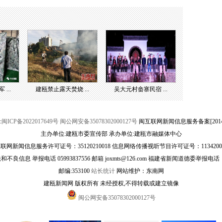
...
建瓯禁止露天焚烧 ...
吴大元村畲寨民宿 ...
:
闽ICP备2022017649号
闽公网安备35078302000127号
闽互联网新闻信息服务备案[20141
主办单位:建瓯市委宣传部 承办单位:建瓯市融媒体中心
联网新闻信息服务许可证号：35120210018 信息网络传播视听节目许可证号：1134200
良信息 举报电话 05993837556 邮箱 joxmts@126.com 福建省新闻道德委举报电话：059
邮编:353100
站长统计
网站维护：东南网
建瓯新闻网 版权所有 未经授权,不得转载或建立镜像
闽公网安备35078302000127号