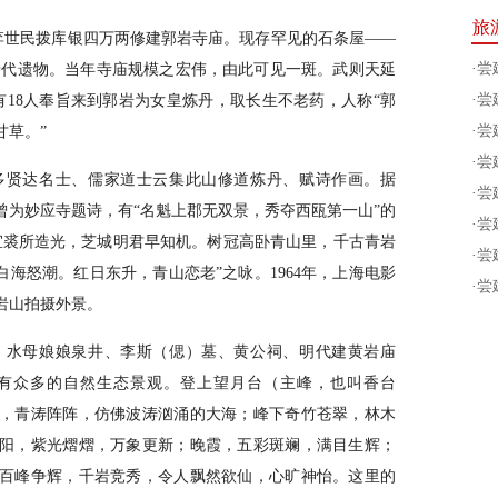
旅
，李世民拨库银四万两修建郭岩寺庙。现存罕见的石条屋——
·
尝
是唐代遗物。当年寺庙规模之宏伟，由此可见一斑。武则天延
·
尝
有18人奉旨来到郭岩为女皇炼丹，取长生不老药，人称“郭
·
尝
甘草。”
·
尝
多贤达名士、儒家道士云集此山修道炼丹、赋诗作画。据
·
尝
曾为妙应寺题诗，有“名魁上郡无双景，秀夺西瓯第一山”的
·
尝
宜裘所造光，芝城明君早知机。树冠高卧青山里，千古青岩
·
尝
白海怒潮。红日东升，青山恋老”之咏。1964年，上海电影
·
尝
岩山拍摄外景。
、水母娘娘泉井、李斯（偲）墓、黄公祠、明代建黄岩庙
有众多的自然生态景观。登上望月台（主峰，也叫香台
，青涛阵阵，仿佛波涛汹涌的大海；峰下奇竹苍翠，林木
阳，紫光熠熠，万象更新；晚霞，五彩斑斓，满目生辉；
百峰争辉，千岩竞秀，令人飘然欲仙，心旷神怡。这里的