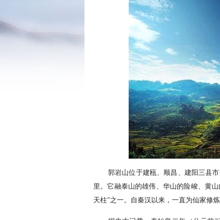
郭岩山位于建瓯、顺昌、建阳三县市交
里。它融泰山的雄伟、华山的险峻、黄山
天柱”之一。自秦汉以来，一直为仙家修