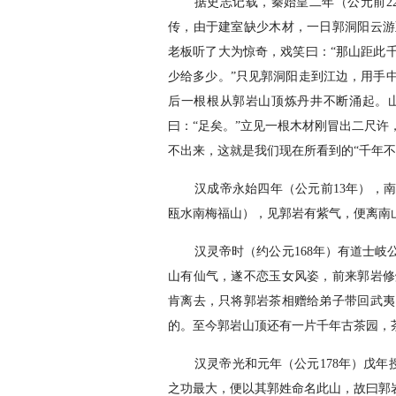
据史志记载，秦始皇二年（公元前2
传，由于建室缺少木材，一日郭洞阳云游
老板听了大为惊奇，戏笑曰：“那山距此
少给多少。”只见郭洞阳走到江边，用手
后一根根从郭岩山顶炼丹井不断涌起。
曰：“足矣。”立见一根木材刚冒出二尺
不出来，这就是我们现在所看到的“千年不
汉成帝永始四年（公元前13年），
瓯水南梅福山），见郭岩有紫气，便离南
汉灵帝时（约公元168年）有道士
山有仙气，遂不恋玉女风姿，前来郭岩修
肯离去，只将郭岩茶相赠给弟子带回武夷
的。至今郭岩山顶还有一片千年古茶园，
汉灵帝光和元年（公元178年）戊年
之功最大，便以其郭姓命名此山，故曰郭