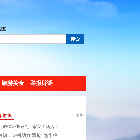
五 |
旅游美食
举报辟谣
瓯新闻
[更多]
瓯诚信企业巡礼 | 家兴大酒店： ...
峰镇： 农机助力“双抢” 筑牢粮 ...