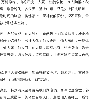
，万树峥嵘，山花烂漫；入夏，杜鹃争艳，令人陶醉；秋
裹，瑞雪纷飞。多云天，登上山顶，只见头上阳光明媚，
隐时现的峰峦，仿佛蒙上一层神秘的面纱，深不可测。雷
欲持彩练当空舞”。
画，自然天成；仙人种豆，跃然岩上；猛虎探井，雄踞群
却步；炼丹池，出神入化；仙人叠糍、仙人磨面，一应俱
、仙人床、仙人门、仙人迹，应有尽有。登天盏山，涉金
拜青云寺，渐入佳境，留恋其间，让您不能不惊叹大自然
如理学大儒双峰祠、钦命赐建节孝坊、郭岩碑记、古民居
民风，让您浮想联翩、流连忘返。
兴衰，特别清末至今百余载日渐衰弱。而今欣逢盛世，郭
卧青云观星斗，笑倚莲台朝天门。邂逅仙人踏祥云，感悟