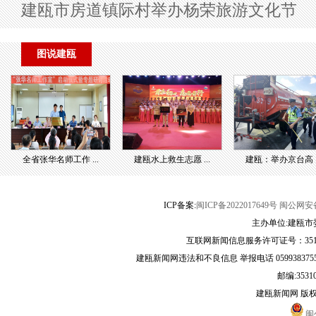
建瓯市房道镇际村举办杨荣旅游文化节
图说建瓯
全省张华名师工作 ...
建瓯水上救生志愿 ...
建瓯：举办京台高 ..
ICP备案:
闽ICP备2022017649号
闽公网安备3
主办单位:建瓯市
互联网新闻信息服务许可证号：35120
建瓯新闻网违法和不良信息 举报电话 05993837556 
邮编:3531
建瓯新闻网 版
闽