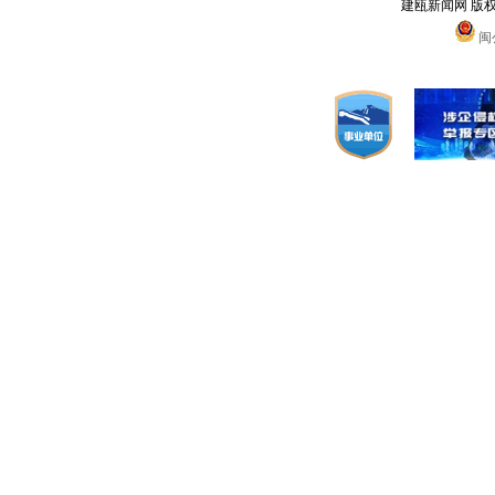
建瓯新闻网 版
闽