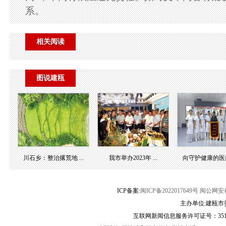
系。
相关阅读
图说建瓯
川石乡：整治撂荒地 ...
我市举办2023年 ...
向守护健康的医疗团
ICP备案:
闽ICP备2022017649号
闽公网安备3
主办单位:建瓯市
互联网新闻信息服务许可证号：35120