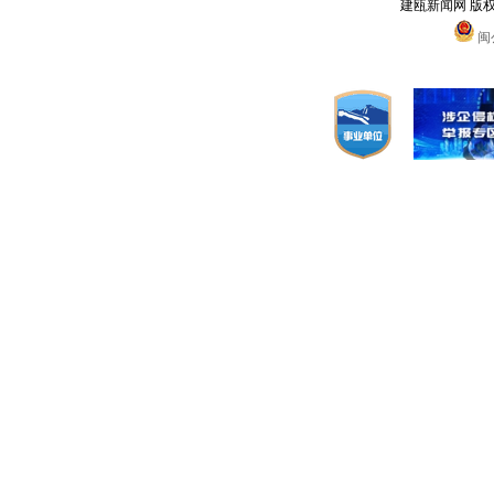
建瓯新闻网 版
闽