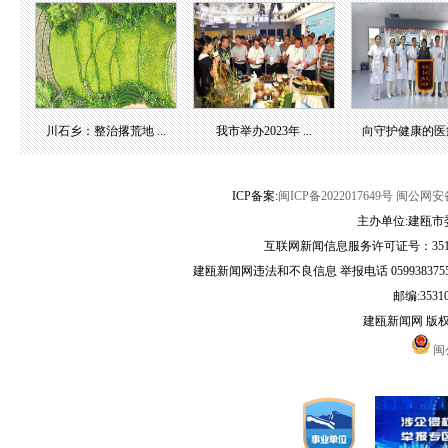
川石乡：整治撂荒地 ...
我市举办2023年 ...
向守护健康的医疗团
ICP备案:
闽ICP备2022017649号
闽公网安备3
主办单位:建瓯市
互联网新闻信息服务许可证号：35120
建瓯新闻网违法和不良信息 举报电话 05993837556 
邮编:3531
建瓯新闻网 版
闽