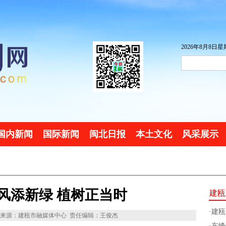
2026年8月8日星期
国内新闻
国际新闻
闽北日报
本土文化
风采展示
风添新绿 植树正当时
建瓯
·
建瓯
来源：建瓯市融媒体中心
责任编辑：王俊杰
·
东峰