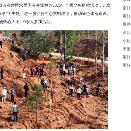
我市在建瓯水西国有林场举办2026年全民义务植树活动，此次
·
更好
添彩”为主题，进一步弘扬生态文明理念，推动绿色建瓯建设。
·
更好
热心人士200余人参加活动。
·
贯彻
·
迪口
·
小桥
·
申报
·
更好
·
更好