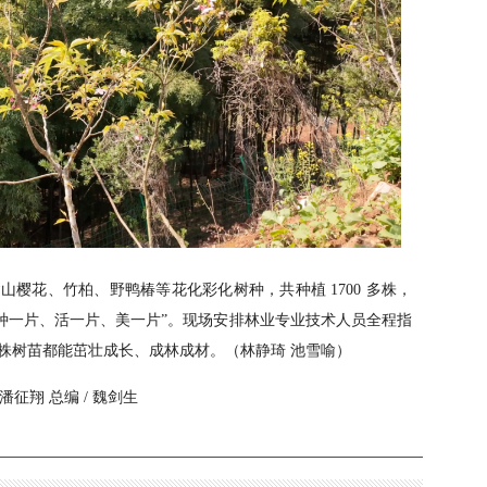
樱花、竹柏、野鸭椿等花化彩化树种，共种植 1700 多株，
“种一片、活一片、美一片”。现场安排林业专业技术人员全程指
株树苗都能茁壮成长、成林成材。（林静琦 池雪喻）
/ 潘征翔 总编 / 魏剑生