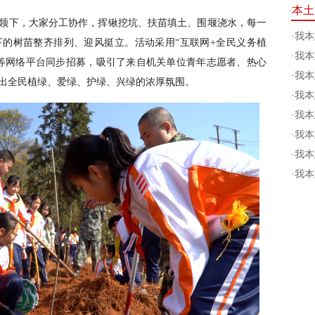
本土
领下，大家分工协作，挥锹挖坑、扶苗填土、围堰浇水，每一
·
我本
的树苗整齐排列、迎风挺立。活动采用“互联网+全民义务植
·
我本
等网络平台同步招募，吸引了来自机关单位青年志愿者、热心
·
我本
出全民植绿、爱绿、护绿、兴绿的浓厚氛围。
·
我本
·
我本
·
我本
·
我本
·
我本