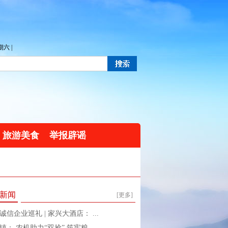
六 |
旅游美食
举报辟谣
新闻
[更多]
诚信企业巡礼 | 家兴大酒店： ...
镇： 农机助力“双抢” 筑牢粮 ...