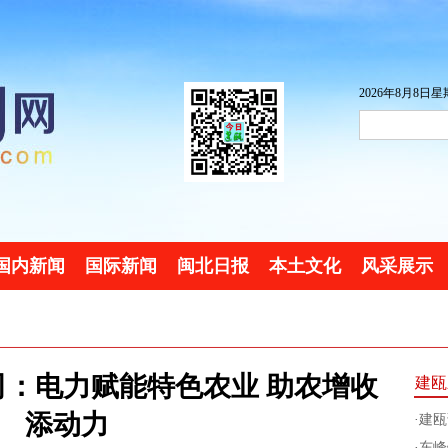
2026年8月8日星期
国内新闻
国际新闻
闽北日报
本土文化
风采展示
：电力赋能特色农业 助农增收
建瓯
添动力
·
建瓯
·
东峰