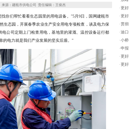
来源：建瓯市供电公司
责任编辑：王俊杰
·
更好
·
更好
想找你们帮忙看看生态园里的用电设备。”5月9日，国网建瓯市
·
贯彻
然生态园，开展春季农业生产安全用电专项检查，谈及电力保
·
迪口
供电公司定期上门检查用电，基地里的灌溉、温控设备运行都
·
小桥
靠的电力就是我们产业发展的坚实后盾。”
·
申报
·
更好
·
更好