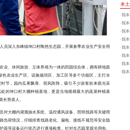
本土
·
我本
·
我本
·
我本
·
我本
作人员深入东峰镇坤口村陶然生态园，开展春季农业生产安全用
·
我本
·
我本
·
我本
农业、休闲旅游、立体养殖为一体的田园综合体，拥有耕地面
·
我本
分为绿色农业生产区、设施栽培区、加工区等多个功能区，主打水
夏时节，园内瓜果飘香、荷风阵阵，吸引不少游客前来观光采
远处的坤口村大棚种植基地，更是当地规模最大的蔬菜种植基
蔬菜长势喜人。
员对大棚内灌溉抽水系统、温控通风设备、照明线路等关键用
路负荷情况，仔细排查线路老化、漏电、接线不规范等安全隐
护器等设备运行状态进行逐项检查。针对生态园里观光用电、