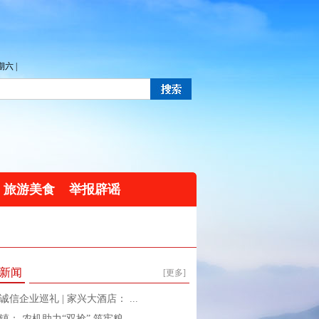
六 |
旅游美食
举报辟谣
新闻
[更多]
诚信企业巡礼 | 家兴大酒店： ...
镇： 农机助力“双抢” 筑牢粮 ...