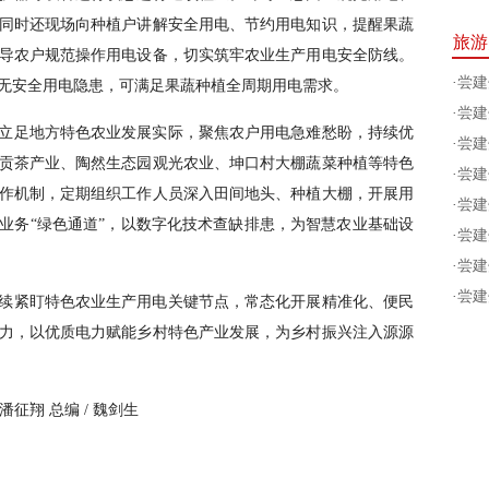
同时还现场向种植户讲解安全用电、节约用电知识，提醒果蔬
旅游
导农户规范操作用电设备，切实筑牢农业生产用电安全防线。
·
尝建
无安全用电隐患，可满足果蔬种植全周期用电需求。
·
尝建
立足地方特色农业发展实际，聚焦农户用电急难愁盼，持续优
·
尝建
贡茶产业、陶然生态园观光农业、坤口村大棚蔬菜种植等特色
·
尝建
作机制，定期组织工作人员深入田间地头、种植大棚，开展用
·
尝建
业务“绿色通道”，以数字化技术查缺排患，为智慧农业基础设
·
尝建
·
尝建
·
尝建
续紧盯特色农业生产用电关键节点，常态化开展精准化、便民
力，以优质电力赋能乡村特色产业发展，为乡村振兴注入源源
/ 潘征翔 总编 / 魏剑生