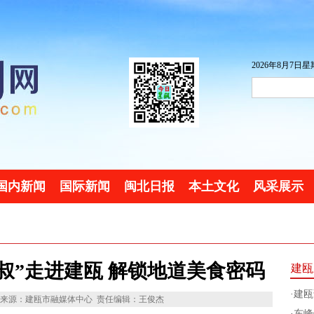
2026年8月7日星期
国内新闻
国际新闻
闽北日报
本土文化
风采展示
叔”走进建瓯 解锁地道美食密码
建瓯
·
建瓯
来源：建瓯市融媒体中心
责任编辑：王俊杰
·
东峰