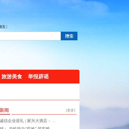
五 |
旅游美食
举报辟谣
新闻
[更多]
诚信企业巡礼 | 家兴大酒店： ...
镇： 农机助力“双抢” 筑牢粮 ...