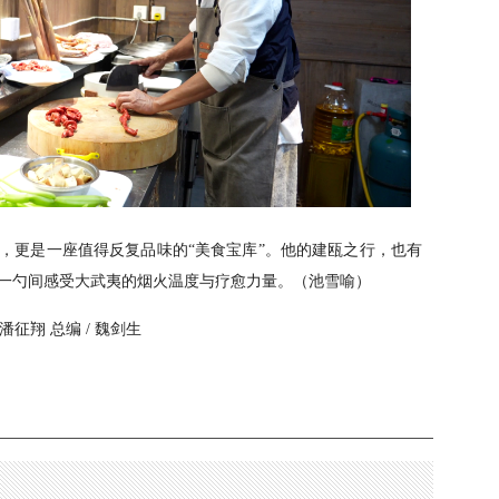
，更是一座值得反复品味的“美食宝库”。他的建瓯之行，也有
一勺间感受大武夷的烟火温度与疗愈力量。（池雪喻）
/ 潘征翔 总编 / 魏剑生