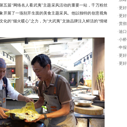
暨第五届“网络名人看武夷”主题采风活动的重要一站，千万粉丝
·
更好
印象开展了一场别开生面的美食主题采风。他以独特的创意视角
·
更好
化的“烟火暖心”之力，为“大武夷”文旅品牌注入鲜活的“情绪
·
贯彻
·
迪口
·
小桥
·
申报
·
更好
·
更好