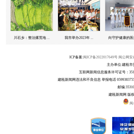
川石乡：整治撂荒地 ...
我市举办2023年 ...
向守护健康的医疗团
ICP备案:
闽ICP备2022017649号
闽公网安备3
主办单位:建瓯市
互联网新闻信息服务许可证号：35120
建瓯新闻网违法和不良信息 举报电话 05993837556 
邮编:3531
建瓯新闻网 版
闽