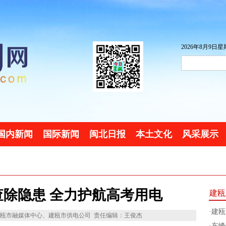
2026年8月9日星期
国内新闻
国际新闻
闽北日报
本土文化
风采展示
除隐患 全力护航高考用电
建瓯
·
建瓯
瓯市融媒体中心、建瓯市供电公司
责任编辑：王俊杰
·
东峰