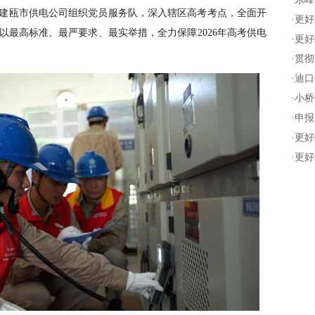
建瓯市供电公司组织党员服务队，深入辖区高考考点，全面开
·
更好
以最高标准、最严要求、最实举措，全力保障2026年高考供电
·
更好
·
贯彻
·
迪口
·
小桥
·
申报
·
更好
·
更好