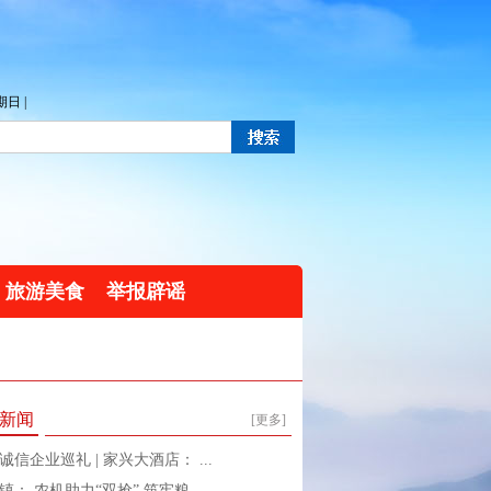
日 |
旅游美食
举报辟谣
新闻
[更多]
诚信企业巡礼 | 家兴大酒店： ...
镇： 农机助力“双抢” 筑牢粮 ...