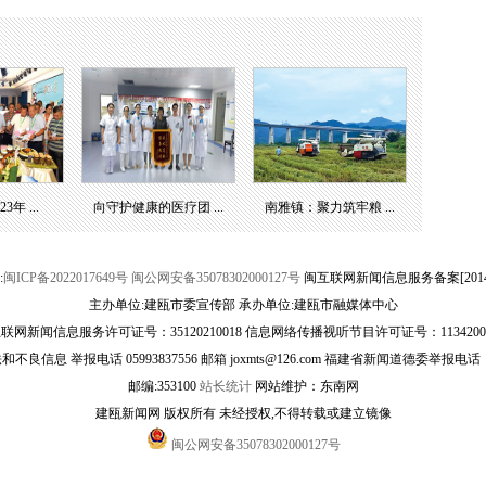
年 ...
向守护健康的医疗团 ...
南雅镇：聚力筑牢粮 ...
:
闽ICP备2022017649号
闽公网安备35078302000127号
闽互联网新闻信息服务备案[20141
主办单位:建瓯市委宣传部 承办单位:建瓯市融媒体中心
联网新闻信息服务许可证号：35120210018 信息网络传播视听节目许可证号：1134200
良信息 举报电话 05993837556 邮箱 joxmts@126.com 福建省新闻道德委举报电话：059
邮编:353100
站长统计
网站维护：东南网
建瓯新闻网 版权所有 未经授权,不得转载或建立镜像
闽公网安备35078302000127号