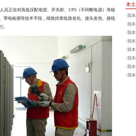
本土
人员正在对高低压配电室、开关柜、UPS（不间断电源）等核
·
我本
温、带电检测等技术手段，细致排查线路老化、接头发热、接线
·
我本
行。
·
我本
·
我本
·
我本
·
我本
·
我本
·
我本