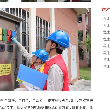
旅游
·
尝建
·
尝建
·
尝建
·
尝建
·
尝建
·
尝建
·
尝建
·
尝建
坚持“早部署、早排查、早落实”，提前对接教育部门，精准掌握
专班”要求，量身定制保电预案和应急处置方案，细化职责、压