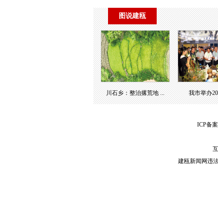
图说建瓯
川石乡：整治撂荒地 ...
我市举办2023
ICP备案
互
建瓯新闻网违法和不