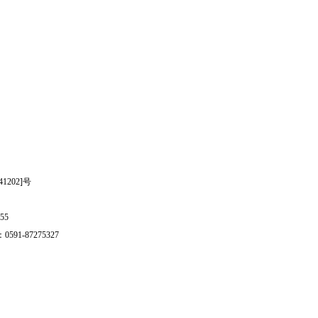
202]号
55
1-87275327