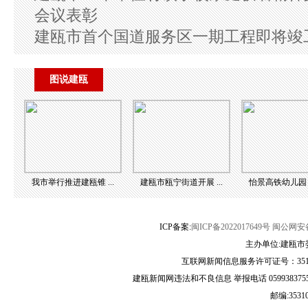
会议表彰
建瓯市首个国道服务区一期工程即将竣
图说建瓯
我市举行推进建瓯锥 ...
建瓯市瓯宁街道开展 ...
怡景高铁幼儿园：预
ICP备案:
闽ICP备2022017649号
闽公网安备3
主办单位:建瓯市
互联网新闻信息服务许可证号：35120
建瓯新闻网违法和不良信息 举报电话 05993837556 
邮编:3531