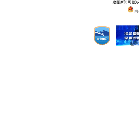
建瓯新闻网 版
闽