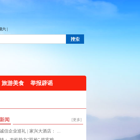
六 |
旅游美食
举报辟谣
新闻
[更多]
诚信企业巡礼 | 家兴大酒店： ...
镇： 农机助力“双抢” 筑牢粮 ...