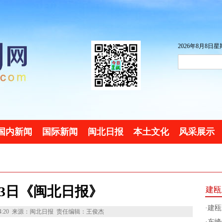
2026年8月8日星期
国内新闻
国际新闻
闽北日报
本土文化
风采展示
13日《闽北日报》
建瓯
·
建瓯
4:20
来源：闽北日报
责任编辑：王俊杰
·
东峰