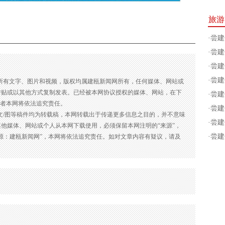
旅游
·
尝建
·
尝建
·
尝建
·
尝建
的所有文字、图片和视频，版权均属建瓯新闻网所有，任何媒体、网站或
转贴或以其他方式复制发表。已经被本网协议授权的媒体、网站，在下
·
尝建
违者本网将依法追究责任。
·
尝建
的文/图等稿件均为转载稿，本网转载出于传递更多信息之目的，并不意味
·
尝建
他媒体、网站或个人从本网下载使用，必须保留本网注明的“来源”，
·
尝建
源：建瓯新闻网”，本网将依法追究责任。如对文章内容有疑议，请及