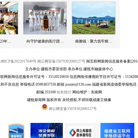
年 ...
向守护健康的医疗团 ...
南雅镇：聚力筑牢粮 ...
:
闽ICP备2022017649号
闽公网安备35078302000127号
闽互联网新闻信息服务备案[20141
主办单位:建瓯市委宣传部 承办单位:建瓯市融媒体中心
联网新闻信息服务许可证号：35120210018 信息网络传播视听节目许可证号：1134200
良信息 举报电话 05993837556 邮箱 joxmts@126.com 福建省新闻道德委举报电话：059
邮编:353100
站长统计
网站维护：东南网
建瓯新闻网 版权所有 未经授权,不得转载或建立镜像
闽公网安备35078302000127号