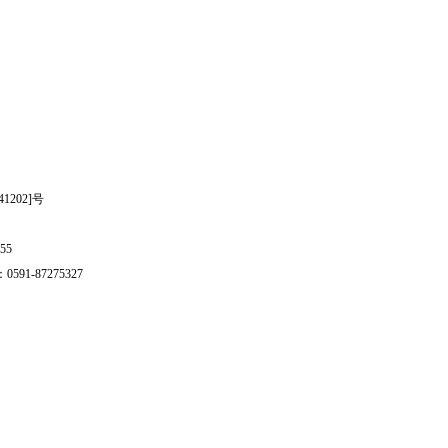
202]号
55
1-87275327