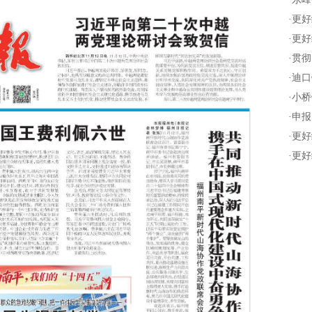
·
更好
·
更好
·
贯彻
·
迪口
·
小桥
·
申报
·
更好
·
更好