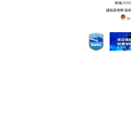
邮编:3531
建瓯新闻网 版
闽