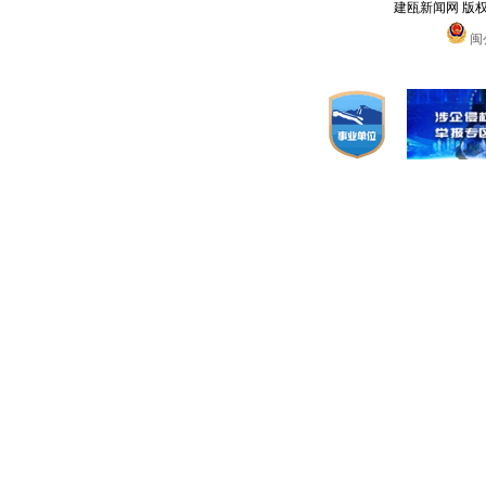
建瓯新闻网 版
闽