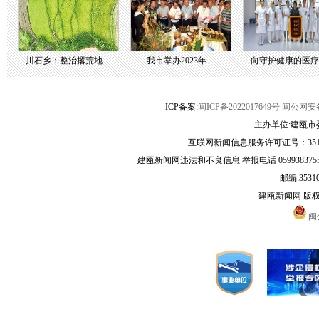
川石乡：整治撂荒地 ...
我市举办2023年 ...
向守护健康的医疗团 
ICP备案:
闽ICP备2022017649号
闽公网安备3
主办单位:建瓯市
互联网新闻信息服务许可证号：35120
建瓯新闻网违法和不良信息 举报电话 05993837556 
邮编:3531
建瓯新闻网 版
闽