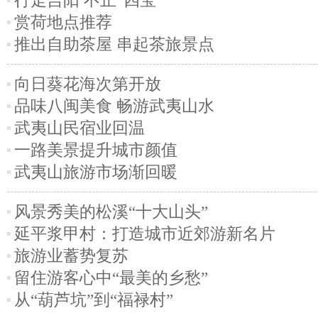
行走吉阳 不止“四宝”
赏荷地点推荐
推出自助茶屋 串起茶旅景点
向日葵花海次第开放
品味八闽美食 畅游武夷山水
武夷山民宿业回温
一路美景提升城市颜值
武夷山旅游市场渐回暖
风景秀美的松溪“十大山头”
延平浆甲村：打造城市近郊游新名片
旅游业蓄势复苏
留住游客心中“最美的乡愁”
从“葫芦坑”到“福禄村”