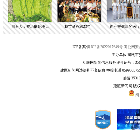
川石乡：整治撂荒地 ...
我市举办2023年 ...
向守护健康的医疗团 
ICP备案:
闽ICP备2022017649号
闽公网安备3
主办单位:建瓯市
互联网新闻信息服务许可证号：35120
建瓯新闻网违法和不良信息 举报电话 05993837556 
邮编:3531
建瓯新闻网 版
闽