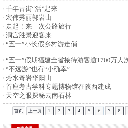
千年古街“活”起来
宏伟秀丽郭岩山
走起！来一次公路旅行
洞宫胜景迎客来
“五一”小长假乡村游走俏
“五一”假期福建全省接待游客逾1700万人
“不远游”也有“小确幸”
秀水奇岩华阳山
首座考古学科专题博物馆在陕西建成
天空之眼探秘云南石林
首页
上一页
1
2
3
4
5
6
7
8