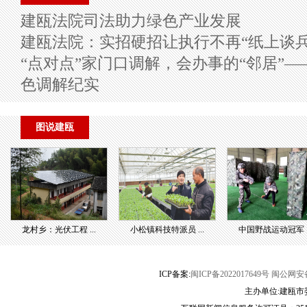
建瓯法院司法助力绿色产业发展
建瓯法院：实招硬招让执行不再“纸上谈兵
“点对点”家门口调解，会办事的“邻居”
色调解纪实
图说建瓯
龙村乡：光伏工程 ...
小松镇科技特派员 ...
中国野战运动冠军 ..
ICP备案:
闽ICP备2022017649号
闽公网安备3
主办单位:建瓯市