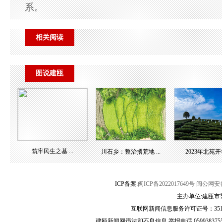
系。
相关阅读
图说建瓯
筑牢民生之基 ...
川石乡：整治撂荒地 ...
2023年北苑开畲 
ICP备案:
闽ICP备2022017649号
闽公网安备3
主办单位:建瓯市
互联网新闻信息服务许可证号：35120
建瓯新闻网违法和不良信息 举报电话 05993837556 