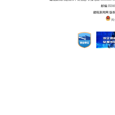
邮编:3531
建瓯新闻网 版
闽