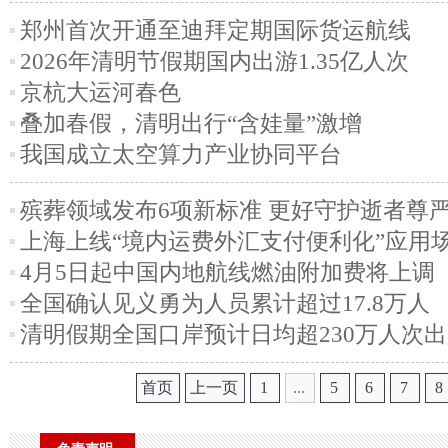
郑州首次开通至迪拜定期国际货运航线
2026年清明节假期国内出游1.35亿人次
京杭大运河春色
叠加春假，清明出行“含娃量”激增
我国成立太空算力产业协同平台
殡葬领域发布6项新标准 更好守护逝者尊
上海上线“境内运费外汇支付便利化”应用
4月5日起中国内地航线燃油附加费将上调
全国确认见义勇为人员累计超过17.8万人
清明假期全国口岸预计日均超230万人次
首页
上一页
1
...
5
6
7
8