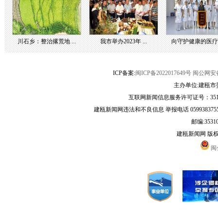
川石乡：整治撂荒地 ...
我市举办2023年 ...
向守护健康的医疗团 
ICP备案:
闽ICP备2022017649号
闽公网安备3
主办单位:建瓯市
互联网新闻信息服务许可证号：35120
建瓯新闻网违法和不良信息 举报电话 05993837556 
邮编:3531
建瓯新闻网 版
闽