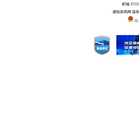
邮编:3531
建瓯新闻网 版
闽