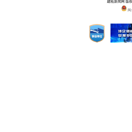
建瓯新闻网 版
闽