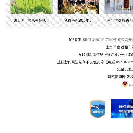
川石乡：整治撂荒地 ...
我市举办2023年 ...
向守护健康的医疗团
ICP备案:
闽ICP备2022017649号
闽公网安备3
主办单位:建瓯市
互联网新闻信息服务许可证号：35120
建瓯新闻网违法和不良信息 举报电话 05993837556 
邮编:3531
建瓯新闻网 版
闽