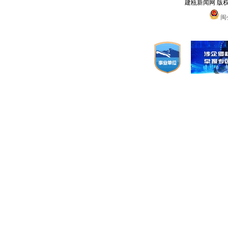
建瓯新闻网 版
闽