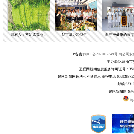
川石乡：整治撂荒地 ...
我市举办2023年 ...
向守护健康的医疗团 
ICP备案:
闽ICP备2022017649号
闽公网安备3
主办单位:建瓯市
互联网新闻信息服务许可证号：35120
建瓯新闻网违法和不良信息 举报电话 05993837556 
邮编:3531
建瓯新闻网 版
闽