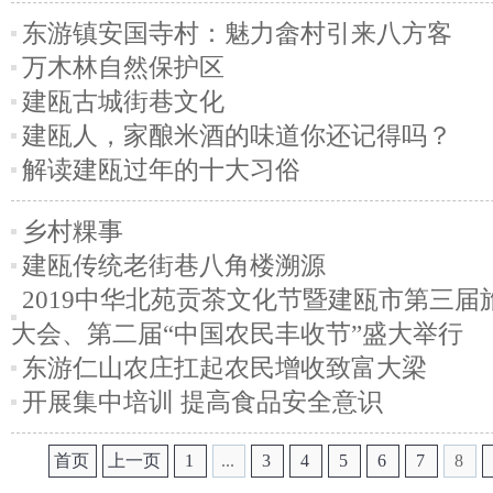
东游镇安国寺村：魅力畲村引来八方客
万木林自然保护区
建瓯古城街巷文化
建瓯人，家酿米酒的味道你还记得吗？
解读建瓯过年的十大习俗
乡村粿事
建瓯传统老街巷八角楼溯源
2019中华北苑贡茶文化节暨建瓯市第三届
大会、第二届“中国农民丰收节”盛大举行
东游仁山农庄扛起农民增收致富大梁
开展集中培训 提高食品安全意识
首页
上一页
1
...
3
4
5
6
7
8