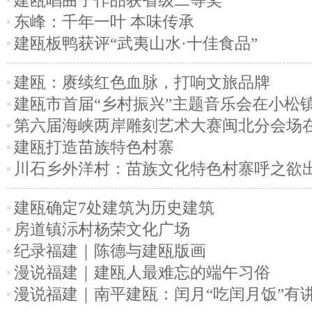
建瓯唱曲子作品获省级二等奖
东峰：千年一叶 本味传承
建瓯板鸭获评“武夷山水·十佳食品”
建瓯：赓续红色血脉，打响文旅品牌
建瓯市首届“乡村振兴”主题音乐会在小松
第六届海峡两岸雕刻艺术大赛闽北分会场
建瓯打造苗族特色村寨
川石乡外洋村：苗族文化特色村寨呼之欲
建瓯确定7处建筑为历史建筑
房道镇沶村杨荣文化广场
纪录福建｜陈德与建瓯版画
漫说福建｜建瓯人最难忘的端午习俗
漫说福建｜南平建瓯：闰月“吃闰月饭”有